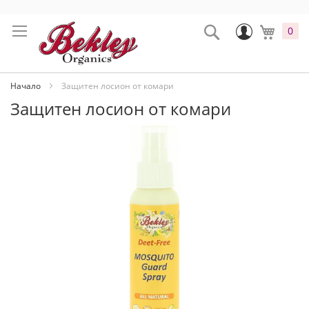
Прескачане
към
Промени
Search
Моята
0
съдържанието
Начало
Защитен лосион от комари
Защитен лосион от комари
Преминете
към
края
на
галерията
на
изображенията