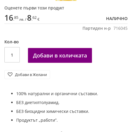
Преминете
Оценете първи този продукт
към
началото
16
8
85
62
НАЛИЧНО
.
лв. /
.
€
на
галерия
Партиден н-р
716045
със
снимки
Кол-во
Добави в количката
Добави в Желани
100% натурални и органични съставки.
БЕЗ диетилтолуамид.
БЕЗ биоцидни химически съставки.
Продуктът „работи”.