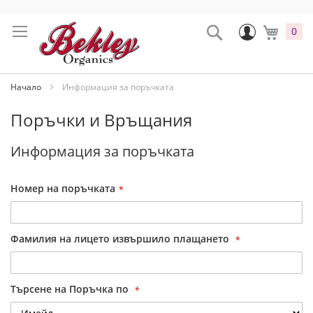
Прескачане
към
Промени
Search
Моята
0
съдържанието
Начало
Информация за поръчката
Поръчки и Връщания
Информация за поръчката
Номер на поръчката
Фамилия на лицето извършило плащането
Търсене на Поръчка по