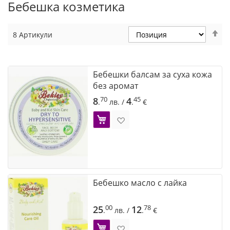
Бебешка козметика
Н
8
Артикули
н
по
Бебешки балсам за суха кожа
без аромат
70
45
8
4
.
лв.
/
.
€
Добави в Желани
Бебешко масло с лайка
00
78
25
12
.
лв.
/
.
€
Добави в Желани