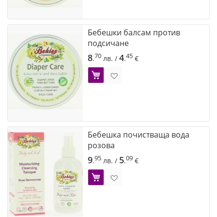
Бебешки балсам против
подсичане
70
45
8
4
.
лв.
/
.
€
Добави в Желани
Бебешка почистваща вода
розова
95
09
9
5
.
лв.
/
.
€
Добави в Желани