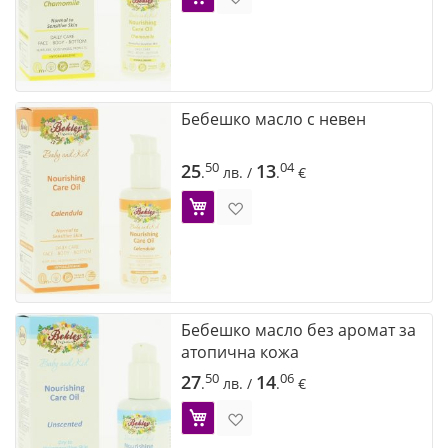
Бебешко масло с невен
50
04
25
13
.
лв.
/
.
€
Добави в Желани
Бебешко масло без аромат за
атопична кожа
50
06
27
14
.
лв.
/
.
€
Добави в Желани