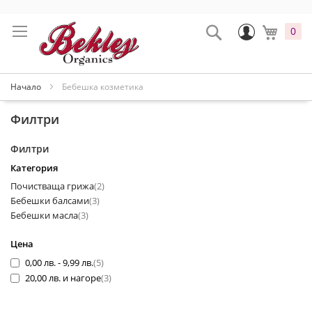
Прескачане
към
Промени
Search
Моята
0
съдържанието
Начало
Бебешка козметика
Филтри
Филтри
Категория
артикули
Почистваща грижа
2
артикули
Бебешки балсами
3
артикули
Бебешки масла
3
Цена
артикули
0,00 лв.
-
9,99 лв.
5
артикули
20,00 лв.
и нагоре
3