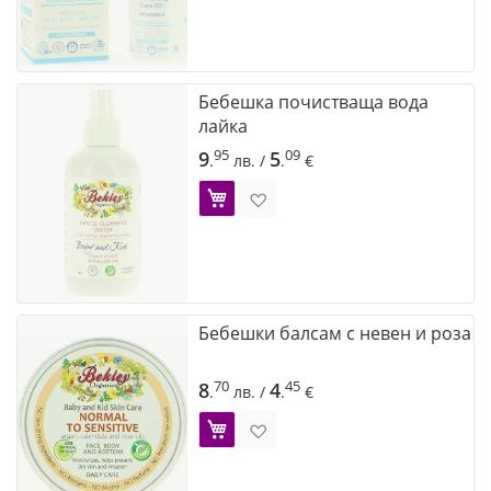
Бебешка почистваща вода
лайка
95
09
9
5
.
лв.
/
.
€
Добави в Желани
Бебешки балсам с невен и роза
70
45
8
4
.
лв.
/
.
€
Добави в Желани