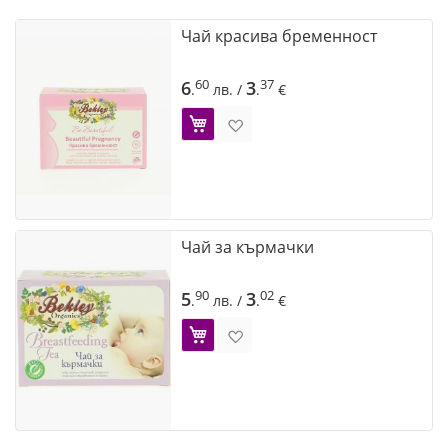
Чай красива бременност
60
37
6
3
.
лв.
/
.
€
Добави в Желани
Чай за кърмачки
90
02
5
3
.
лв.
/
.
€
Добави в Желани