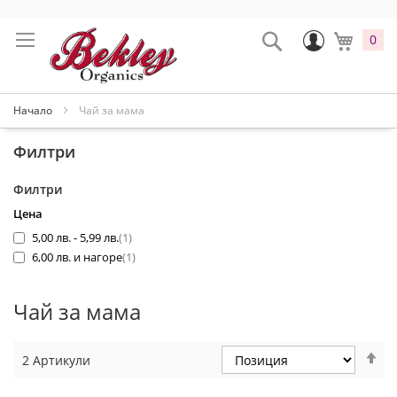
Прескачане
към
Промени
Search
Моята
0
съдържанието
Начало
Чай за мама
Филтри
Филтри
Цена
артикул
5,00 лв.
-
5,99 лв.
1
артикул
6,00 лв.
и нагоре
1
Чай за мама
Н
2
Артикули
н
по