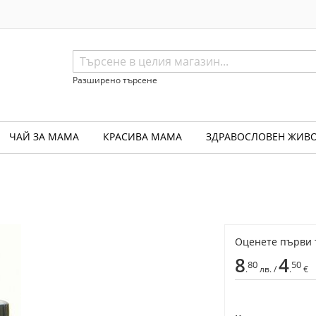
Search
Разширено търсене
ЧАЙ ЗА МАМА
КРАСИВА МАМА
ЗДРАВОСЛОВЕН ЖИВ
Оценете първи 
8
4
80
50
.
лв. /
.
€