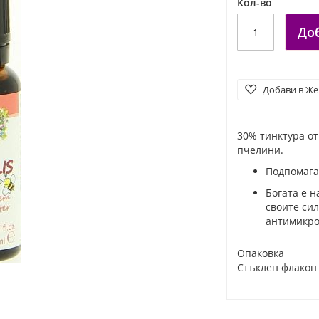
Кол-во
До
Добави в Ж
30% тинктура о
пчелини.
Подпомага
Богата е н
своите си
антимикро
Опаковка
Стъклен флакон 