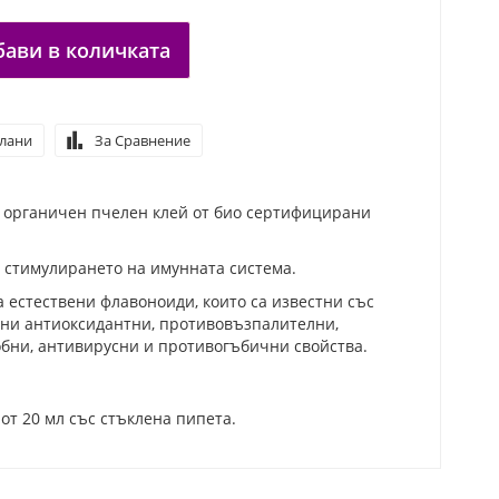
бави в количката
елани
За Сравнение
т органичен пчелен клей от био сертифицирани
 стимулирането на имунната система.
а естествени флавоноиди, които са известни със
лни антиоксидантни, противовъзпалителни,
бни, антивирусни и противогъбични свойства.
от 20 мл със стъклена пипета.