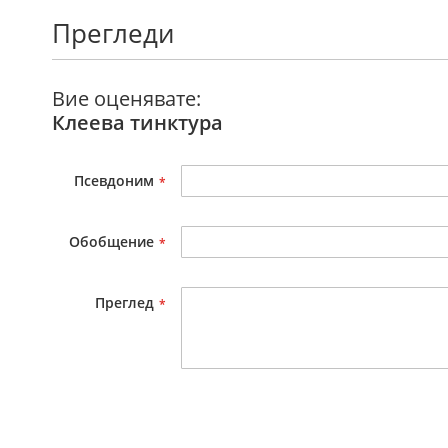
галерия
Прегледи
със
снимки
Вие оценявате:
Клеева тинктура
Псевдоним
Обобщение
Преглед