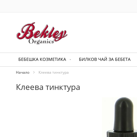
Прескачане
към
съдържанието
БЕБЕШКА КОЗМЕТИКА
БИЛКОВ ЧАЙ ЗА БЕБЕТА
Начало
Клеева тинктура
Клеева тинктура
Преминете
към
края
на
галерията
на
изображенията